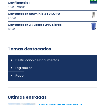
Confidencial
Rango
30
€
-
200
€
de
Contenedor Aluminio 240 LOPD
precios:
260
€
desde
Contenedor 2 Ruedas 240 Litros
30€
125
€
hasta
200€
Temas destacados
Destrucción de Documentos
Legislación
Papel
Últimas entradas
¿TRITURADOR PERSONAL O