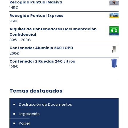
Recogida Puntual Masiva
145
€
Recogida Puntual Express
95
€
Alquiler de Contenedores Documentación
Confidencial
Rango
30
€
-
200
€
de
Contenedor Aluminio 240 LOPD
precios:
260
€
desde
Contenedor 2 Ruedas 240 Litros
30€
125
€
hasta
200€
Temas destacados
Destrucción de Documentos
Legislación
Papel