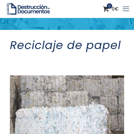
0
0
€
Reciclaje de papel