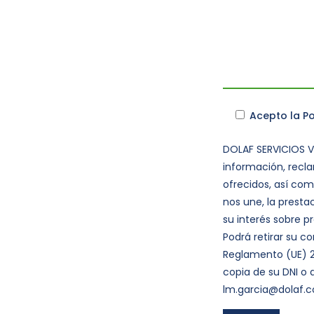
Acepto la
Po
DOLAF SERVICIOS VE
información, recla
ofrecidos, así com
nos une, la presta
su interés sobre p
Podrá retirar su c
Reglamento (UE) 2
copia de su DNI o
lm.garcia@dolaf.c