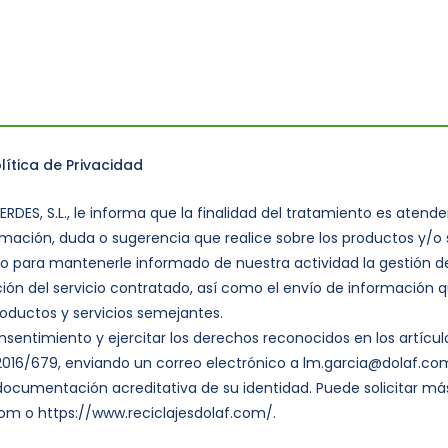
lítica de Privacidad
RDES, S.L., le informa que la finalidad del tratamiento es atender
mación, duda o sugerencia que realice sobre los productos y/o 
o para mantenerle informado de nuestra actividad la gestión de
ción del servicio contratado, así como el envío de información 
roductos y servicios semejantes.
onsentimiento y ejercitar los derechos reconocidos en los artículo
016/679, enviando un correo electrónico a lm.garcia@dolaf.co
 documentación acreditativa de su identidad. Puede solicitar m
om o https://www.reciclajesdolaf.com/.