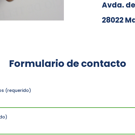
Avda. de
28022 M
Formulario de contacto
os (requerido)
do)