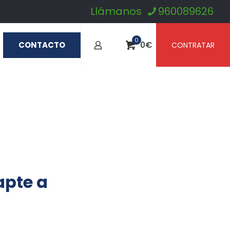
Llámanos
960089626
0
0
€
CONTACTO
CONTRATAR
apte a