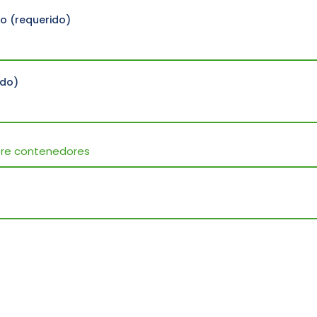
co (requerido)
ido)